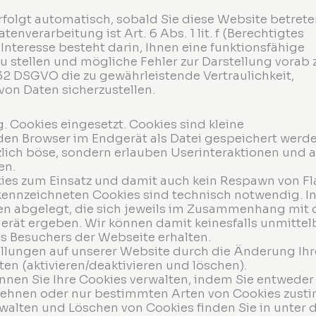
rfolgt automatisch, sobald Sie diese Website betrete
enverarbeitung ist Art. 6 Abs. 1 lit. f (Berechtigtes
Interesse besteht darin, Ihnen eine funktionsfähige
zu stellen und mögliche Fehler zur Darstellung vorab 
32 DSGVO die zu gewährleistende Vertraulichkeit,
von Daten sicherzustellen.
 Cookies eingesetzt. Cookies sind kleine
den Browser im Endgerät als Datei gespeichert werde
zlich böse, sondern erlauben Userinteraktionen und 
en.
es zum Einsatz und damit auch kein Respawn von Fl
ekennzeichneten Cookies sind technisch notwendig. I
en abgelegt, die sich jeweils im Zusammenhang mit
erät ergeben. Wir können damit keinesfalls unmittel
es Besuchers der Webseite erhalten.
ellungen auf unserer Website durch die Änderung Ihr
en (aktivieren/deaktivieren und löschen).
nen Sie Ihre Cookies verwalten, indem Sie entweder 
lehnen oder nur bestimmten Arten von Cookies zust
alten und Löschen von Cookies finden Sie in unter 