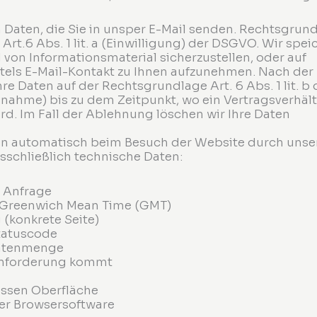
 Daten, die Sie in unsper E-Mail senden. Rechtsgrun
 Art.6 Abs. 1 lit. a (Einwilligung) der DSGVO. Wir spei
von Informationsmaterial sicherzustellen, oder auf
tels E-Mail-Kontakt zu Ihnen aufzunehmen. Nach der
e Daten auf der Rechtsgrundlage Art. 6 Abs. 1 lit. b 
ahme) bis zu dem Zeitpunkt, wo ein Vertragsverhält
d. Im Fall der Ablehnung löschen wir Ihre Daten
 automatisch beim Besuch der Website durch unser
usschließlich technische Daten:
 Anfrage
r Greenwich Mean Time (GMT)
 (konkrete Seite)
tatuscode
Datenmenge
 Anforderung kommt
ssen Oberfläche
er Browsersoftware