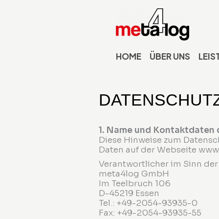
Zum
Inhalt
springen
HOME
ÜBER UNS
LEIS
DATENSCHUTZ 
1. Name und Kontaktdaten 
Diese Hinweise zum Datensc
Daten auf der Webseite www
Verantwortlicher im Sinn de
meta4log GmbH
Im Teelbruch 106
D-45219 Essen
Tel.: +49-2054-93935-0
Fax: +49-2054-93935-55