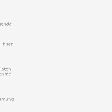
lgende
 Ihnen
 Daten
n sie
nehmung