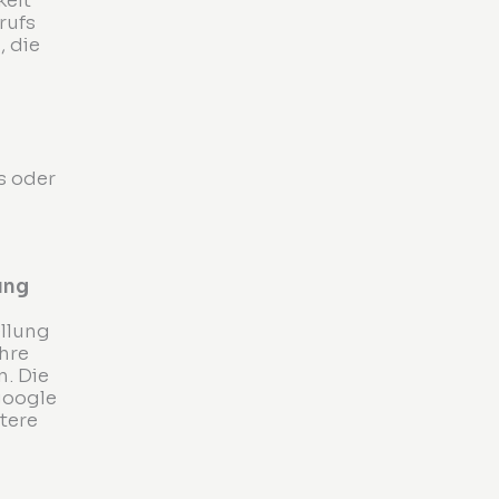
keit
rufs
, die
s oder
ung
llung
Ihre
. Die
google
tere