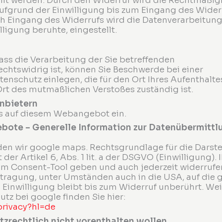
ilt werden. Durch den Widerruf wird die Rechtmäßig
aufgrund der Einwilligung bis zum Eingang des Wider
ach Eingang des Widerrufs wird die Datenverarbeitung
lligung beruhte, eingestellt.
ass die Verarbeitung der Sie betreffenden
htswidrig ist, können Sie Beschwerde bei einer
enschutz einlegen, die für den Ort Ihres Aufenthalte
Ort des mutmaßlichen Verstoßes zuständig ist.
anbietern
ls auf diesem Webangebot ein.
ebote – Generelle Information zur Datenübermittl
en wir google maps. Rechtsgrundlage für die Darste
der Artikel 6, Abs. 1 lit. a der DSGVO (Einwilligung). 
im Consent-Tool geben und auch jederzeit widerrufen
ragung, unter Umständen auch in die USA, auf die 
n Einwilligung bleibt bis zum Widerruf unberührt. Wei
z bei google finden Sie hier:
privacy?hl=de
tzrechtlich nicht vorenthalten wollen