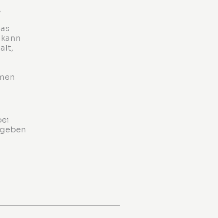
,
das
 kann
lt,
hmen
bei
rgeben