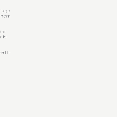
dlage
chern
der
nis
e IT-