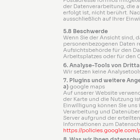
Postadresse formlos mitgete
der Datenverarbeitung, die 
erfolgt ist, nicht berührt. N
ausschließlich auf Ihrer Einwi
5.8 Beschwerde
Wenn Sie der Ansicht sind, d
personenbezogenen Daten rec
Aufsichtsbehörde für den Dat
Arbeitsplatzes oder für den 
6. Analyse-Tools von Dritt
Wir setzen keine Analysetoo
7. Plugins und weitere Ang
a)
google maps
Auf unserer Website verwend
der Karte und die Nutzung ist 
Einwilligung können Sie uns 
Verarbeitung und Datenübert
Server aufgrund der erteilte
Informationen zum Datenschut
https://policies.google.com/
8. Was wir Ihnen datenschu