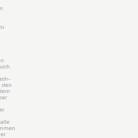
n.
zu
n.
auch
ash-
n den
 dem
bar
er
alle
immen.
der