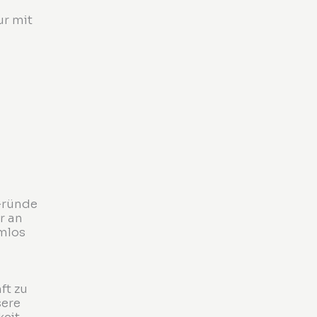
r mit
Gründe
r an
mlos
ft zu
sere